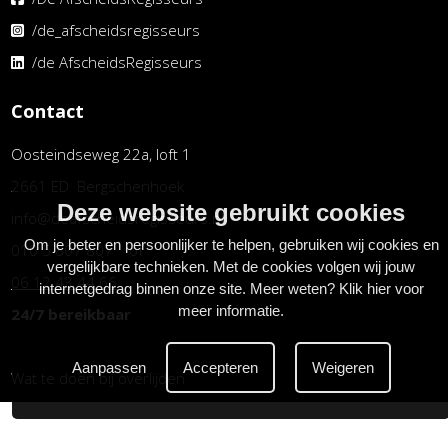
/de_afscheidsregisseurs
/de AfscheidsRegisseurs
Contact
Oosteindseweg 22a, loft 1
2661 ED Bergschenhoek
Deze website gebruikt cookies
info@deafscheidsregisseurs.nl
Om je beter en persoonlijker te helpen, gebruiken wij cookies en
010 5 807 807 of
vergelijkbare technieken. Met de cookies volgen wij jouw
06 12 43 44 66
internetgedrag binnen onze site. Meer weten?
Klik hier voor
meer informatie
.
24/7 bereikbaar
Aanpassen
Accepteren
Weigeren
Wat te doen bij overlijden