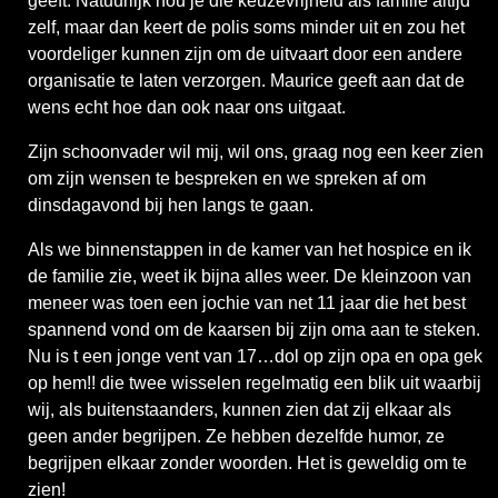
geeft. Natuurlijk hou je die keuzevrijheid als familie altijd
zelf, maar dan keert de polis soms minder uit en zou het
voordeliger kunnen zijn om de uitvaart door een andere
organisatie te laten verzorgen. Maurice geeft aan dat de
wens echt hoe dan ook naar ons uitgaat.
Zijn schoonvader wil mij, wil ons, graag nog een keer zien
om zijn wensen te bespreken en we spreken af om
dinsdagavond bij hen langs te gaan.
Als we binnenstappen in de kamer van het hospice en ik
de familie zie, weet ik bijna alles weer. De kleinzoon van
meneer was toen een jochie van net 11 jaar die het best
spannend vond om de kaarsen bij zijn oma aan te steken.
Nu is t een jonge vent van 17…dol op zijn opa en opa gek
op hem!! die twee wisselen regelmatig een blik uit waarbij
wij, als buitenstaanders, kunnen zien dat zij elkaar als
geen ander begrijpen. Ze hebben dezelfde humor, ze
begrijpen elkaar zonder woorden. Het is geweldig om te
zien!