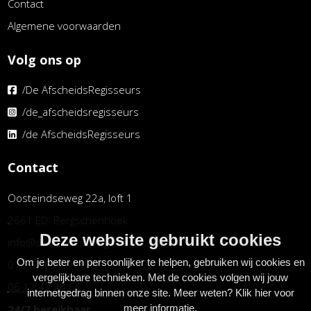
Contact
Algemene voorwaarden
Volg ons op
/De AfscheidsRegisseurs
/de_afscheidsregisseurs
/de AfscheidsRegisseurs
Contact
Oosteindseweg 22a, loft 1
2661 ED Bergschenhoek
Deze website gebruikt cookies
info@deafscheidsregisseurs.nl
Om je beter en persoonlijker te helpen, gebruiken wij cookies en
010 5 807 807 of
vergelijkbare technieken. Met de cookies volgen wij jouw
06 12 43 44 66
internetgedrag binnen onze site. Meer weten?
Klik hier voor
24/7 bereikbaar
meer informatie
.