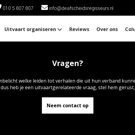
010 5 807 807
info@deafscheidsregisseurs.nl
Uitvaart organiseren
Reviews
Over ons
Col
Kosten
Vragen?
belicht welke leiden tot verhalen die uit hun verband kunne
 d
us heb je een uitvaartgerelateerde vraag, stel hem gerust,
Neem contact op